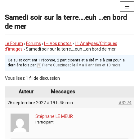
Aller
au
Samedi soir sur la terre….euh …en bord
contenu
de mer
Le Forum
›
Forums
›
I – Vos photos
›
I.1 Analyses/Critiques
d’images
›
Samedi soir sur la terre….euh …en bord de mer
Ce sujet contient 1 réponse, 2 participants et a été mis à jour pour la
dernière fois par
Pierre Guezingar
, le
il y a 3 années et 10 mois
.
Vous lisez 1 fil de discussion
Auteur
Messages
26 septembre 2022 à 19 h 45 min
#3274
Stéphane LE MEUR
Participant