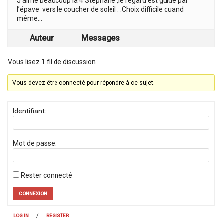
J’aime beaucoup la 4 Stéphane ,le regard est guidé par
l’épave vers le coucher de soleil . .Choix difficile quand
même…
Auteur
Messages
Vous lisez 1 fil de discussion
Vous devez être connecté pour répondre à ce sujet.
Identifiant:
Mot de passe:
Rester connecté
CONNEXION
/
LOG IN
REGISTER