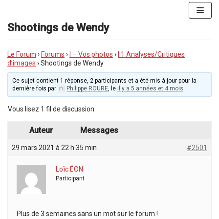
Aller
au
Shootings de Wendy
contenu
Le Forum
›
Forums
›
I – Vos photos
›
I.1 Analyses/Critiques
d’images
›
Shootings de Wendy
Ce sujet contient 1 réponse, 2 participants et a été mis à jour pour la
dernière fois par
Philippe ROURE
, le
il y a 5 années et 4 mois
.
Vous lisez 1 fil de discussion
Auteur
Messages
29 mars 2021 à 22 h 35 min
#2501
Loïc ÉON
Participant
Plus de 3 semaines sans un mot sur le forum !