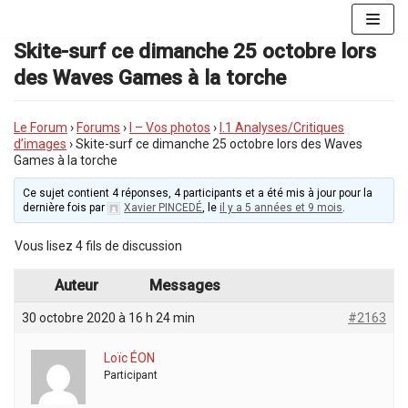
Aller
au
Skite-surf ce dimanche 25 octobre lors
contenu
des Waves Games à la torche
Le Forum
›
Forums
›
I – Vos photos
›
I.1 Analyses/Critiques
d’images
›
Skite-surf ce dimanche 25 octobre lors des Waves
Games à la torche
Ce sujet contient 4 réponses, 4 participants et a été mis à jour pour la
dernière fois par
Xavier PINCEDÉ
, le
il y a 5 années et 9 mois
.
Vous lisez 4 fils de discussion
Auteur
Messages
30 octobre 2020 à 16 h 24 min
#2163
Loïc ÉON
Participant