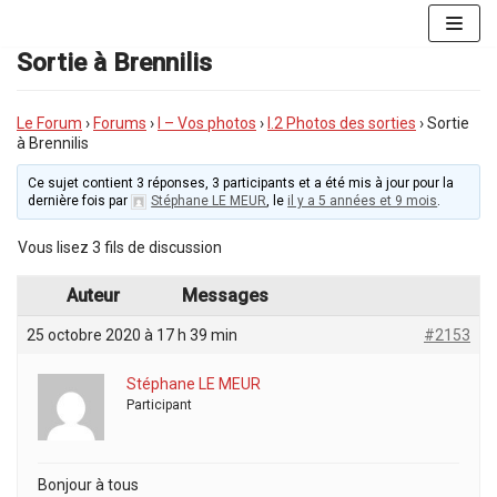
Aller
au
Sortie à Brennilis
contenu
Le Forum
›
Forums
›
I – Vos photos
›
I.2 Photos des sorties
›
Sortie
à Brennilis
Ce sujet contient 3 réponses, 3 participants et a été mis à jour pour la
dernière fois par
Stéphane LE MEUR
, le
il y a 5 années et 9 mois
.
Vous lisez 3 fils de discussion
Auteur
Messages
25 octobre 2020 à 17 h 39 min
#2153
Stéphane LE MEUR
Participant
Bonjour à tous