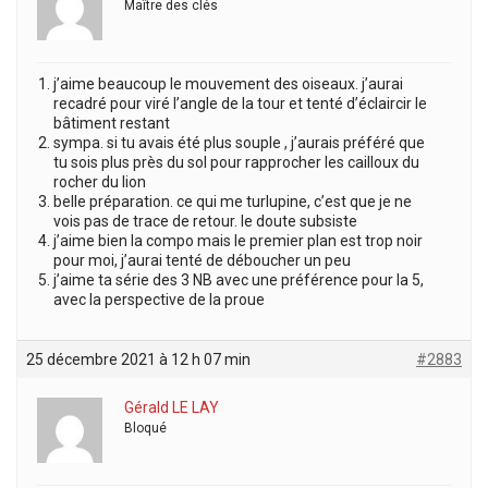
Maître des clés
j’aime beaucoup le mouvement des oiseaux. j’aurai
recadré pour viré l’angle de la tour et tenté d’éclaircir le
bâtiment restant
sympa. si tu avais été plus souple , j’aurais préféré que
tu sois plus près du sol pour rapprocher les cailloux du
rocher du lion
belle préparation. ce qui me turlupine, c’est que je ne
vois pas de trace de retour. le doute subsiste
j’aime bien la compo mais le premier plan est trop noir
pour moi, j’aurai tenté de déboucher un peu
j’aime ta série des 3 NB avec une préférence pour la 5,
avec la perspective de la proue
25 décembre 2021 à 12 h 07 min
#2883
Gérald LE LAY
Bloqué