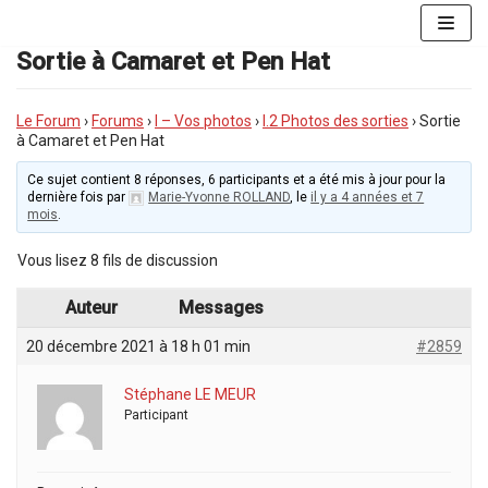
Aller
au
Sortie à Camaret et Pen Hat
contenu
Le Forum
›
Forums
›
I – Vos photos
›
I.2 Photos des sorties
›
Sortie
à Camaret et Pen Hat
Ce sujet contient 8 réponses, 6 participants et a été mis à jour pour la
dernière fois par
Marie-Yvonne ROLLAND
, le
il y a 4 années et 7
mois
.
Vous lisez 8 fils de discussion
Auteur
Messages
20 décembre 2021 à 18 h 01 min
#2859
Stéphane LE MEUR
Participant