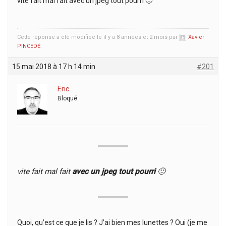
vite fait mal fait avec un jpeg tout pourri 🙂
Cette réponse a été modifiée le il y a 8 années et 2 mois par
Xavier
PINCEDÉ
.
15 mai 2018 à 17 h 14 min
#201
Eric
Bloqué
vite fait mal fait
avec un jpeg tout pourri
🙂
Quoi, qu’est ce que je lis ? J’ai bien mes lunettes ? Oui (je me