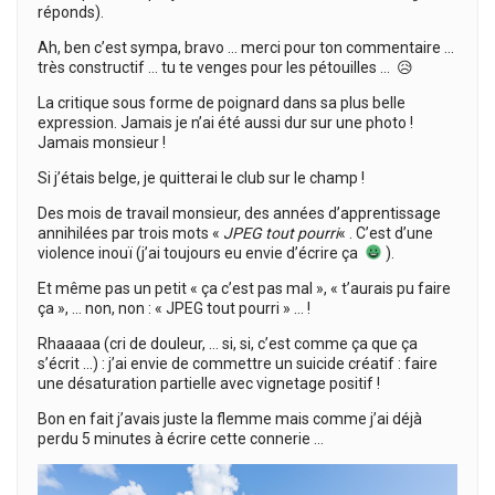
réponds).
Ah, ben c’est sympa, bravo … merci pour ton commentaire …
très constructif … tu te venges pour les pétouilles … 😥
La critique sous forme de poignard dans sa plus belle
expression. Jamais je n’ai été aussi dur sur une photo !
Jamais monsieur !
Si j’étais belge, je quitterai le club sur le champ !
Des mois de travail monsieur, des années d’apprentissage
annihilées par trois mots «
JPEG tout pourri
« . C’est d’une
violence inouï (j’ai toujours eu envie d’écrire ça
).
Et même pas un petit « ça c’est pas mal », « t’aurais pu faire
ça », … non, non : « JPEG tout pourri » … !
Rhaaaaa (cri de douleur, … si, si, c’est comme ça que ça
s’écrit …) : j’ai envie de commettre un suicide créatif : faire
une désaturation partielle avec vignetage positif !
Bon en fait j’avais juste la flemme mais comme j’ai déjà
perdu 5 minutes à écrire cette connerie …