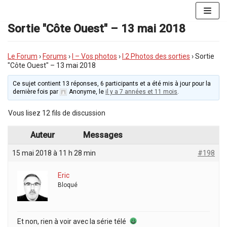
Aller
au
Sortie "Côte Ouest" – 13 mai 2018
contenu
Le Forum
›
Forums
›
I – Vos photos
›
I.2 Photos des sorties
›
Sortie
"Côte Ouest" – 13 mai 2018
Ce sujet contient 13 réponses, 6 participants et a été mis à jour pour la
dernière fois par
Anonyme
, le
il y a 7 années et 11 mois
.
Vous lisez 12 fils de discussion
Auteur
Messages
15 mai 2018 à 11 h 28 min
#198
Eric
Bloqué
Et non, rien à voir avec la série télé