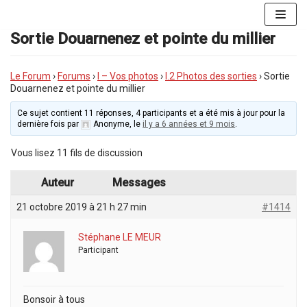
Aller
au
Sortie Douarnenez et pointe du millier
contenu
Le Forum
›
Forums
›
I – Vos photos
›
I.2 Photos des sorties
›
Sortie
Douarnenez et pointe du millier
Ce sujet contient 11 réponses, 4 participants et a été mis à jour pour la
dernière fois par
Anonyme
, le
il y a 6 années et 9 mois
.
Vous lisez 11 fils de discussion
Auteur
Messages
21 octobre 2019 à 21 h 27 min
#1414
Stéphane LE MEUR
Participant
Bonsoir à tous