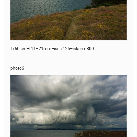
1/60sec–f11–21mm–isos 125–nikon d800
photo6