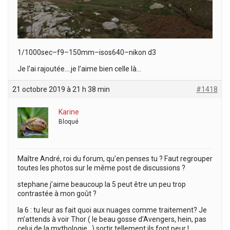
1/1000sec–f9–150mm–isos640–nikon d3
Je l’ai rajoutée….je l’aime bien celle là…
21 octobre 2019 à 21 h 38 min
#1418
Karine
Bloqué
Maître André, roi du forum, qu’en penses tu ? Faut regrouper
toutes les photos sur le même post de discussions ?
stephane j’aime beaucoup la 5 peut être un peu trop
contrastée à mon goût ?
la 6 : tu leur as fait quoi aux nuages comme traitement? Je
m’attends à voir Thor ( le beau gosse d’Avengers, hein, pas
celui de la mythologie…) sortir tellement ils font peur !