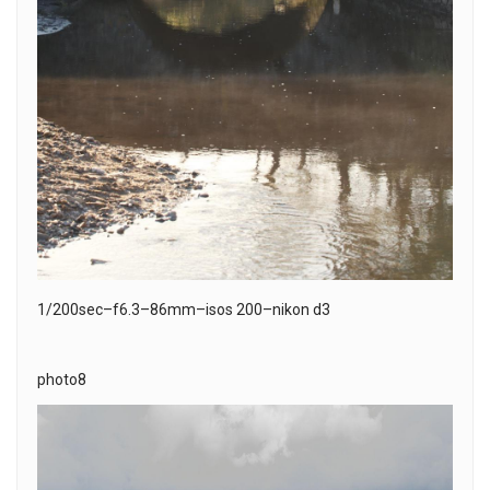
1/200sec–f6.3–86mm–isos 200–nikon d3
photo8