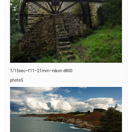
1/15sec–f11–21mm–nikon d800
photo5