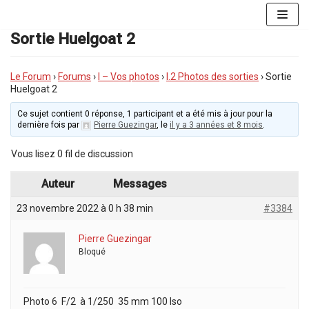
Aller
au
Sortie Huelgoat 2
contenu
Le Forum
›
Forums
›
I – Vos photos
›
I.2 Photos des sorties
›
Sortie
Huelgoat 2
Ce sujet contient 0 réponse, 1 participant et a été mis à jour pour la
dernière fois par
Pierre Guezingar
, le
il y a 3 années et 8 mois
.
Vous lisez 0 fil de discussion
Auteur
Messages
23 novembre 2022 à 0 h 38 min
#3384
Pierre Guezingar
Bloqué
Photo 6 F/2 à 1/250 35 mm 100 Iso