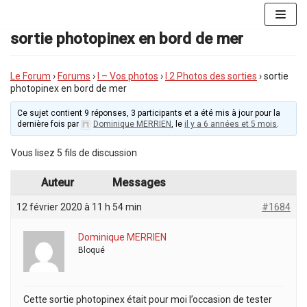
Aller
au
sortie photopinex en bord de mer
contenu
Le Forum
›
Forums
›
I – Vos photos
›
I.2 Photos des sorties
›
sortie
photopinex en bord de mer
Ce sujet contient 9 réponses, 3 participants et a été mis à jour pour la
dernière fois par
Dominique MERRIEN
, le
il y a 6 années et 5 mois
.
Vous lisez 5 fils de discussion
Auteur
Messages
12 février 2020 à 11 h 54 min
#1684
Dominique MERRIEN
Bloqué
Cette sortie photopinex était pour moi l’occasion de tester