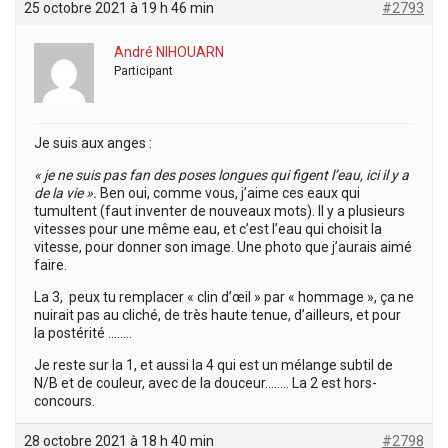
25 octobre 2021 à 19 h 46 min
#2793
André NIHOUARN
Participant
Je suis aux anges :
« je ne suis pas fan des poses longues qui figent l’eau, ici il y a
de la vie ».
Ben oui, comme vous, j’aime ces eaux qui
tumultent (faut inventer de nouveaux mots). Il y a plusieurs
vitesses pour une même eau, et c’est l’eau qui choisit la
vitesse, pour donner son image. Une photo que j’aurais aimé
faire.
La 3, peux tu remplacer « clin d’œil » par « hommage », ça ne
nuirait pas au cliché, de très haute tenue, d’ailleurs, et pour
la postérité ……..
Je reste sur la 1, et aussi la 4 qui est un mélange subtil de
N/B et de couleur, avec de la douceur…….. La 2 est hors-
concours.
28 octobre 2021 à 18 h 40 min
#2798