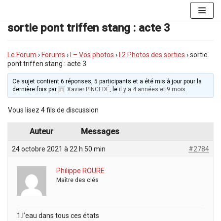
Aller
au
sortie pont triffen stang : acte 3
contenu
Le Forum
›
Forums
›
I – Vos photos
›
I.2 Photos des sorties
›
sortie
pont triffen stang : acte 3
Ce sujet contient 6 réponses, 5 participants et a été mis à jour pour la
dernière fois par
Xavier PINCEDÉ
, le
il y a 4 années et 9 mois
.
Vous lisez 4 fils de discussion
Auteur
Messages
24 octobre 2021 à 22 h 50 min
#2784
Philippe ROURE
Maître des clés
1.l’eau dans tous ces états