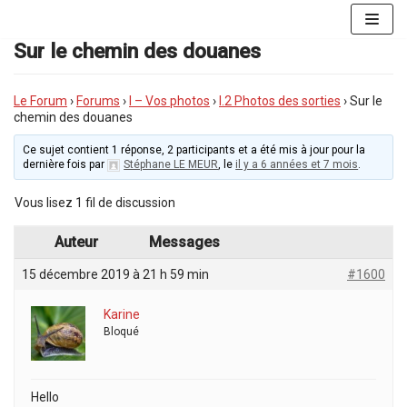
Aller
au
Sur le chemin des douanes
contenu
Le Forum
›
Forums
›
I – Vos photos
›
I.2 Photos des sorties
›
Sur le
chemin des douanes
Ce sujet contient 1 réponse, 2 participants et a été mis à jour pour la
dernière fois par
Stéphane LE MEUR
, le
il y a 6 années et 7 mois
.
Vous lisez 1 fil de discussion
Auteur
Messages
15 décembre 2019 à 21 h 59 min
#1600
Karine
Bloqué
Hello