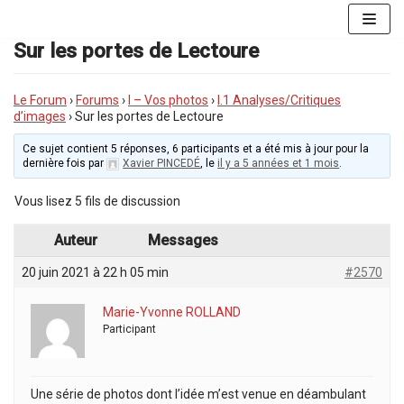
Aller
au
Sur les portes de Lectoure
contenu
Le Forum
›
Forums
›
I – Vos photos
›
I.1 Analyses/Critiques
d’images
›
Sur les portes de Lectoure
Ce sujet contient 5 réponses, 6 participants et a été mis à jour pour la
dernière fois par
Xavier PINCEDÉ
, le
il y a 5 années et 1 mois
.
Vous lisez 5 fils de discussion
Auteur
Messages
20 juin 2021 à 22 h 05 min
#2570
Marie-Yvonne ROLLAND
Participant
Une série de photos dont l’idée m’est venue en déambulant