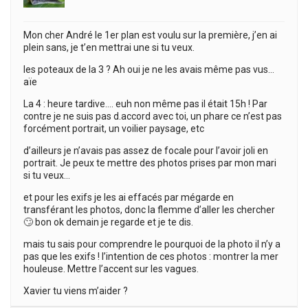
Mon cher André le 1er plan est voulu sur la première, j’en ai
plein sans, je t’en mettrai une si tu veux.
les poteaux de la 3 ? Ah oui je ne les avais même pas vus…
aïe
La 4 : heure tardive…. euh non même pas il était 15h ! Par
contre je ne suis pas d.accord avec toi, un phare ce n’est pas
forcément portrait, un voilier paysage, etc
d’ailleurs je n’avais pas assez de focale pour l’avoir joli en
portrait. Je peux te mettre des photos prises par mon mari
si tu veux…
et pour les exifs je les ai effacés par mégarde en
transférant les photos, donc la flemme d’aller les chercher
🙄 bon ok demain je regarde et je te dis.
mais tu sais pour comprendre le pourquoi de la photo il n’y a
pas que les exifs ! l’intention de ces photos : montrer la mer
houleuse. Mettre l’accent sur les vagues.
Xavier tu viens m’aider ?