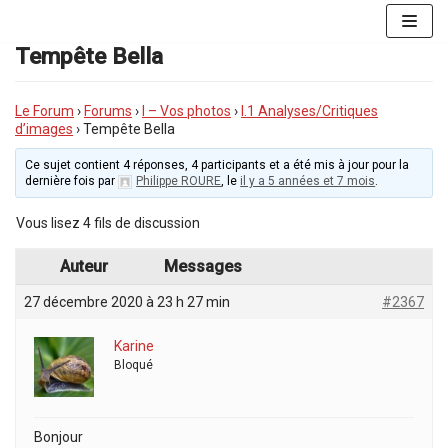
Aller
au
Tempête Bella
contenu
Le Forum
›
Forums
›
I – Vos photos
›
I.1 Analyses/Critiques
d’images
›
Tempête Bella
Ce sujet contient 4 réponses, 4 participants et a été mis à jour pour la
dernière fois par
Philippe ROURE
, le
il y a 5 années et 7 mois
.
Vous lisez 4 fils de discussion
Auteur
Messages
27 décembre 2020 à 23 h 27 min
#2367
Karine
Bloqué
Bonjour