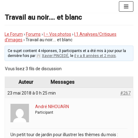
Aller
au
Travail au noir…. et blanc
contenu
Le Forum
›
Forums
›
I – Vos photos
›
I.1 Analyses/Critiques
d’images
›
Travail au noir…. et blanc
Ce sujet contient 4 réponses, 3 participants et a été mis à jour pour la
dernière fois par
Xavier PINCEDÉ
, le
il y a 8 années et 2 mois
.
Vous lisez 3 fils de discussion
Auteur
Messages
23 mai 2018 à 0 h 25 min
#267
André NIHOUARN
Participant
Un petit tour de jardin pour illustrer les thèmes du mois :