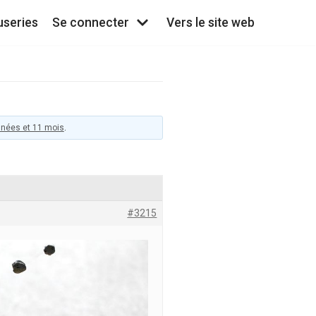
useries
Se connecter
Vers le site web
années et 11 mois
.
#3215