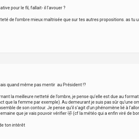
tive pour le fil, fallait- il l’avouer ?
tteté de l’ombre mieux maîtrisée que sur tes autres propositions. as tu u
llais quand même pas mentir au Président !?
nant la meilleure netteté de l’ombre, je pense qu’elle est due au format 
t que la femme par exemple). Au demeurant je suis pas sûr qu’une omb
ensemble de son contour. Je pense qu’il s’agit d’un phénomène lié à l’allo
emaine que je vais pouvoir vérifier 🤣 (cf la météo qui a enfin viré de bor
de ton intérêt