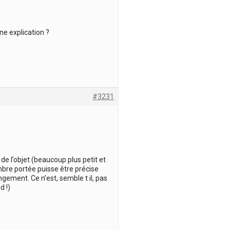
ne explication ?
#3231
de l’objet (beaucoup plus petit et
re portée puisse être précise
ngement. Ce n’est, semble t il, pas
d !)