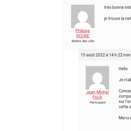
très bonne initia
je trouve la ne
Philippe
ROURE
Maître des clés
15 août 2022 à 14 h 22 min
Hello
Je n’a
Concer
Jean-Michel
compac
Floch
sur l’
Participant
cette s
Merci 