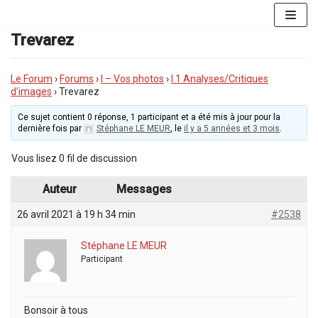
Aller
au
Trevarez
contenu
Le Forum
›
Forums
›
I – Vos photos
›
I.1 Analyses/Critiques
d’images
›
Trevarez
Ce sujet contient 0 réponse, 1 participant et a été mis à jour pour la
dernière fois par
Stéphane LE MEUR
, le
il y a 5 années et 3 mois
.
Vous lisez 0 fil de discussion
Auteur
Messages
26 avril 2021 à 19 h 34 min
#2538
Stéphane LE MEUR
Participant
Bonsoir à tous