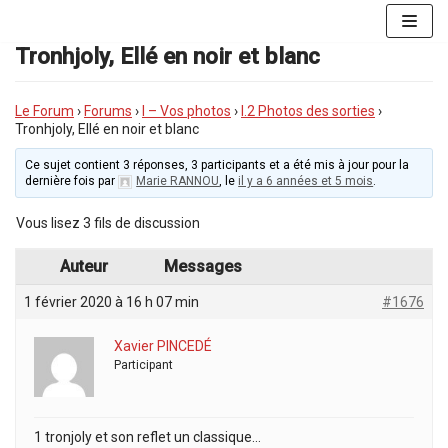
Aller
au
Tronhjoly, Ellé en noir et blanc
contenu
Le Forum
›
Forums
›
I – Vos photos
›
I.2 Photos des sorties
›
Tronhjoly, Ellé en noir et blanc
Ce sujet contient 3 réponses, 3 participants et a été mis à jour pour la
dernière fois par
Marie RANNOU
, le
il y a 6 années et 5 mois
.
Vous lisez 3 fils de discussion
Auteur
Messages
1 février 2020 à 16 h 07 min
#1676
Xavier PINCEDÉ
Participant
1 tronjoly et son reflet un classique…