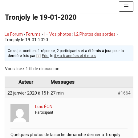
Aller
au
Tronjoly le 19-01-2020
contenu
Le Forum
›
Forums
›
I – Vos photos
›
I.2 Photos des sorties
›
Tronjoly le 19-01-2020
Ce sujet contient 1 réponse, 2 participants et a été mis à jour pour la
dernière fois par
Eric
, le
il y a 6 années et 6 mois
.
Vous lisez 1 fil de discussion
Auteur
Messages
22 janvier 2020 à 15 h 27 min
#1664
Loïc ÉON
Participant
Quelques photos de la sortie dimanche dernier à Tronjoly