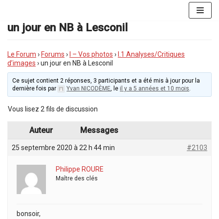
Aller
au
un jour en NB à Lesconil
contenu
Le Forum
›
Forums
›
I – Vos photos
›
I.1 Analyses/Critiques
d’images
›
un jour en NB à Lesconil
Ce sujet contient 2 réponses, 3 participants et a été mis à jour pour la
dernière fois par
Yvan NICODÈME
, le
il y a 5 années et 10 mois
.
Vous lisez 2 fils de discussion
Auteur
Messages
25 septembre 2020 à 22 h 44 min
#2103
Philippe ROURE
Maître des clés
bonsoir,