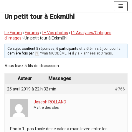
Aller
au
Un petit tour à Eckmühl
contenu
Le Forum
›
Forums
›
I – Vos photos
›
I.1 Analyses/Critiques
d’images
›
Un petit tour à Eckmühl
Ce sujet contient 5 réponses, 6 participants et a été mis à jour pour la
dernière fois par
Yvan NICODÈME
, le
il y a 7 années et 3 mois
.
Vous lisez 5 fils de discussion
Auteur
Messages
25 avril 2019 à 22 h 32 min
#766
Joseph ROLLAND
Maître des clés
Photo 1 : pas facile de se caler à main levée entre les