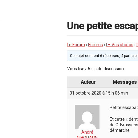
Aller
au
contenu
Une petite esca
Le Forum
›
Forums
›
I – Vos photos
›
Ce sujet contient 6 réponses, 4 participa
Vous lisez 6 fils de discussion
Auteur
Messages
31 octobre 2020 à 15 h 06 min
Petite escapad
Et cette « dent
de G. Brassens
démarche.
André
NIHOUARN