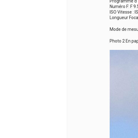
Programme d’ex
Numéro F: F 9.
ISO Vitesse : 
Longueur Foca
Mode de mesur
Photo 2 En pap