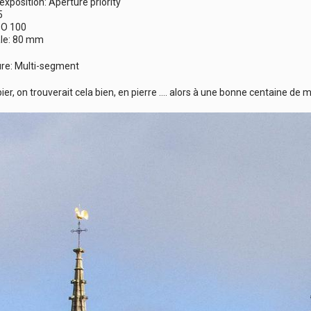
position: Aperture priority
5
ISO 100
le: 80 mm
e: Multi-segment
ier, on trouverait cela bien, en pierre …. alors à une bonne centaine de 