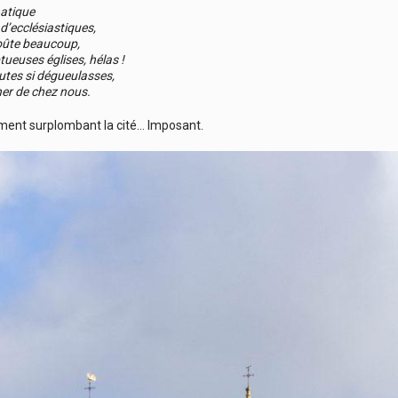
natique
’ecclésiastiques,
oûte beaucoup,
ueuses églises, hélas !
utes si dégueulasses,
her de chez nous.
ent surplombant la cité… Imposant.