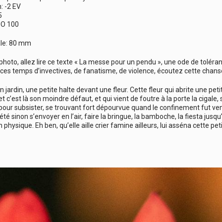
: -2 EV
5
ISO 100
le: 80 mm
 photo, allez lire ce texte « La messe pour un pendu », une ode de toléra
 ces temps d’invectives, de fanatisme, de violence, écoutez cette chans
 jardin, une petite halte devant une fleur. Cette fleur qui abrite une petite
 c’est là son moindre défaut, et qui vient de foutre à la porte la cigale, sa
pour subsister, se trouvant fort dépourvue quand le confinement fut venu
été sinon s’envoyer en l’air, faire la bringue, la bamboche, la fiesta jus
n physique. Eh ben, qu’elle aille crier famine ailleurs, lui asséna cette pet