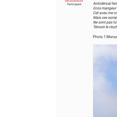
Anticlérical fa
Participant
Gros mangeur d
Cet aveu me c
Mais ces sompt
Ne sont pas to
Témoin le cloc
Photo 1 Monum