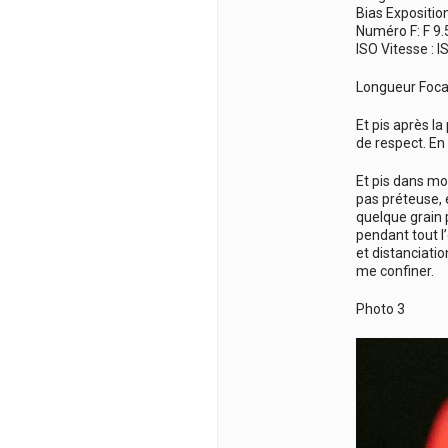
Bias Exposition
Numéro F: F 9.
ISO Vitesse : 
Longueur Foca
Et pis après la
de respect. En
Et pis dans mon
pas préteuse, et
quelque grain 
pendant tout l’
et distanciatio
me confiner.
Photo 3