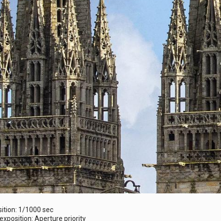
ition: 1/1000 sec
position: Aperture priority