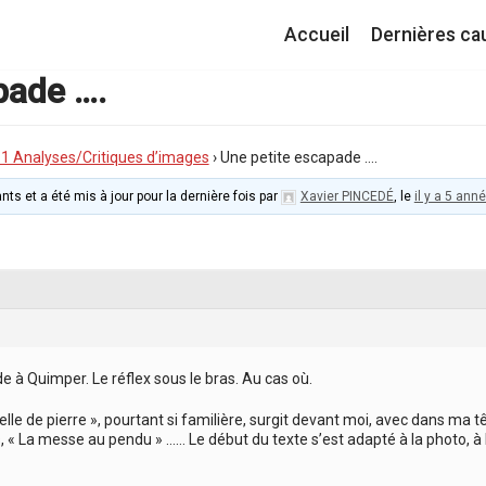
Accueil
Dernières ca
pade ….
I.1 Analyses/Critiques d’images
›
Une petite escapade ….
nts et a été mis à jour pour la dernière fois par
Xavier PINCEDÉ
, le
il y a 5 ann
e à Quimper. Le réflex sous le bras. Au cas où.
elle de pierre », pourtant si familière, surgit devant moi, avec dans ma
, « La messe au pendu » …… Le début du texte s’est adapté à la photo, à 