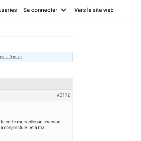
useries
Se connecter
Vers le site web
ées et 9 mois
.
#2172
 tête cette merveilleuse chanson
la conjoncture, et à ma