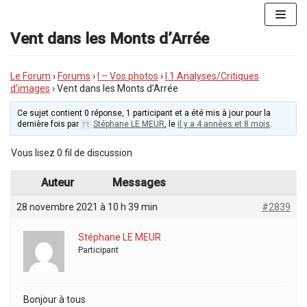
Aller
au
Vent dans les Monts d’Arrée
contenu
Le Forum
›
Forums
›
I – Vos photos
›
I.1 Analyses/Critiques
d’images
›
Vent dans les Monts d’Arrée
Ce sujet contient 0 réponse, 1 participant et a été mis à jour pour la
dernière fois par
Stéphane LE MEUR
, le
il y a 4 années et 8 mois
.
Vous lisez 0 fil de discussion
Auteur
Messages
28 novembre 2021 à 10 h 39 min
#2839
Stéphane LE MEUR
Participant
Bonjour à tous