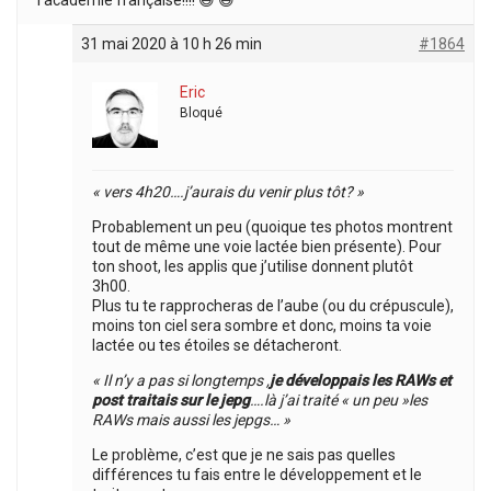
31 mai 2020 à 10 h 26 min
#1864
Eric
Bloqué
« vers 4h20….j’aurais du venir plus tôt? »
Probablement un peu (quoique tes photos montrent
tout de même une voie lactée bien présente). Pour
ton shoot, les applis que j’utilise donnent plutôt
3h00.
Plus tu te rapprocheras de l’aube (ou du crépuscule),
moins ton ciel sera sombre et donc, moins ta voie
lactée ou tes étoiles se détacheront.
« Il n’y a pas si longtemps ,
je développais les RAWs et
post traitais sur le jepg
….là j’ai traité « un peu »les
RAWs mais aussi les jepgs… »
Le problème, c’est que je ne sais pas quelles
différences tu fais entre le développement et le