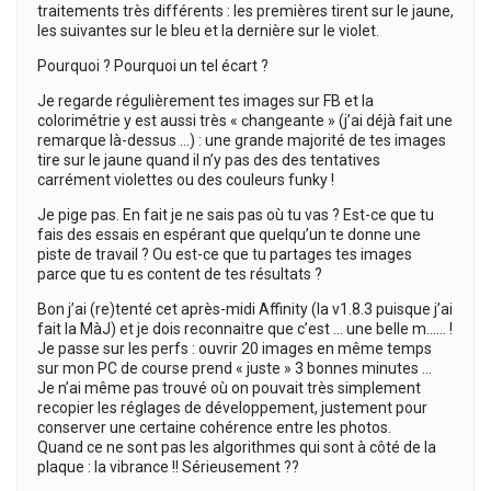
traitements très différents : les premières tirent sur le jaune,
les suivantes sur le bleu et la dernière sur le violet.
Pourquoi ? Pourquoi un tel écart ?
Je regarde régulièrement tes images sur FB et la
colorimétrie y est aussi très « changeante » (j’ai déjà fait une
remarque là-dessus …) : une grande majorité de tes images
tire sur le jaune quand il n’y pas des des tentatives
carrément violettes ou des couleurs funky !
Je pige pas. En fait je ne sais pas où tu vas ? Est-ce que tu
fais des essais en espérant que quelqu’un te donne une
piste de travail ? Ou est-ce que tu partages tes images
parce que tu es content de tes résultats ?
Bon j’ai (re)tenté cet après-midi Affinity (la v1.8.3 puisque j’ai
fait la MàJ) et je dois reconnaitre que c’est … une belle m…… !
Je passe sur les perfs : ouvrir 20 images en même temps
sur mon PC de course prend « juste » 3 bonnes minutes …
Je n’ai même pas trouvé où on pouvait très simplement
recopier les réglages de développement, justement pour
conserver une certaine cohérence entre les photos.
Quand ce ne sont pas les algorithmes qui sont à côté de la
plaque : la vibrance !! Sérieusement ??