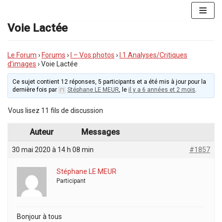
Aller
au
Voie Lactée
contenu
Le Forum
›
Forums
›
I – Vos photos
›
I.1 Analyses/Critiques
d’images
›
Voie Lactée
Ce sujet contient 12 réponses, 5 participants et a été mis à jour pour la
dernière fois par
Stéphane LE MEUR
, le
il y a 6 années et 2 mois
.
Vous lisez 11 fils de discussion
Auteur
Messages
30 mai 2020 à 14 h 08 min
#1857
Stéphane LE MEUR
Participant
Bonjour à tous