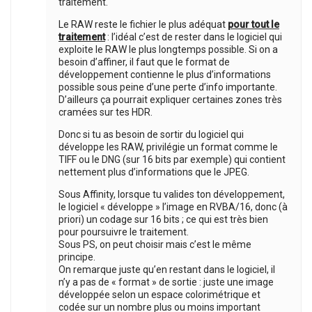
traitement.
Le RAW reste le fichier le plus adéquat
pour tout le
traitement
: l’idéal c’est de rester dans le logiciel qui
exploite le RAW le plus longtemps possible. Si on a
besoin d’affiner, il faut que le format de
développement contienne le plus d’informations
possible sous peine d’une perte d’info importante.
D’ailleurs ça pourrait expliquer certaines zones très
cramées sur tes HDR.
Donc si tu as besoin de sortir du logiciel qui
développe les RAW, privilégie un format comme le
TIFF ou le DNG (sur 16 bits par exemple) qui contient
nettement plus d’informations que le JPEG.
Sous Affinity, lorsque tu valides ton développement,
le logiciel « développe » l’image en RVBA/16, donc (à
priori) un codage sur 16 bits ; ce qui est très bien
pour poursuivre le traitement.
Sous PS, on peut choisir mais c’est le même
principe.
On remarque juste qu’en restant dans le logiciel, il
n’y a pas de « format » de sortie : juste une image
développée selon un espace colorimétrique et
codée sur un nombre plus ou moins important