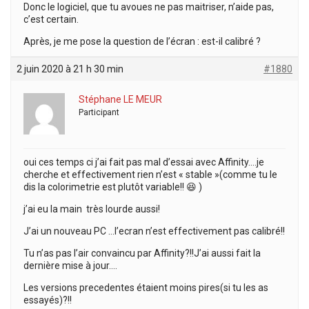
Donc le logiciel, que tu avoues ne pas maitriser, n’aide pas,
c’est certain.
Après, je me pose la question de l’écran : est-il calibré ?
2 juin 2020 à 21 h 30 min
#1880
Stéphane LE MEUR
Participant
oui ces temps ci j’ai fait pas mal d’essai avec Affinity….je
cherche et effectivement rien n’est « stable »(comme tu le
dis la colorimetrie est plutôt variable!! 😆 )
j’ai eu la main très lourde aussi!
J’ai un nouveau PC …l’ecran n’est effectivement pas calibré!!
Tu n’as pas l’air convaincu par Affinity?!!J’ai aussi fait la
dernière mise à jour….
Les versions precedentes étaient moins pires(si tu les as
essayés)?!!