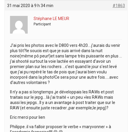
31 mai 2020 à 9 h 34 min
#1863
Stéphane LE MEUR
Participant
J’ai pris les photos avec le D800 vers 4h20….j’aurais du venir
plus tôt?le soucis est que je suis arrivé dans la nuit
noire(même pô peur!)et sans lampe très puissante en plus …
j’ai shooté surtout la voie lactée en essayant d’avoir un
premier plan sur les rochers …c’est quand le jour s’est levé
que j’ai pu repéré le tas de pois que j’aurai bien voulu
incorporé dans la photo!Ce sera pour une autre fois…..avec
d’autres volontaires ?
Il n’y a pas si longtemps ,je développais les RAWs et post
traitais sur le jepg….là j’ai traité « un peu »les RAWs mais
aussi les jepgs…Il y a un avantage à post traiter que sur le
RAW (et ensuite juste recadrer ,par exemple,le jepg)?
Eric merci pour lien
Philippe..il va falloir proposer le verbe « maryvonner » à
l’academie française!!!! 😆 😆