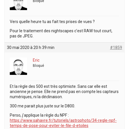
Bloqué
Vers quelle heure tu as fait tes prises de vues ?
Pour le traitement des nightscapes c’est RAW tout court,
pas de JPEG.
30 mai 2020 à 20 h 39 min
#1859
Eric
Bloqué
Et la règle des 500 est très optimiste. Sans car elle est
ancienne je pense. Elle ne prend pas en compte les capteurs
numériques, ni la déclinaison.
300 me parait plus juste sur le D800.
Perso, j’applique la règle du NPF :
https://www.sahavre.fr/tutoriels/astrophoto/34-regle-npf-
temps-de-pose-pour-eviter-le-file-d-etoiles