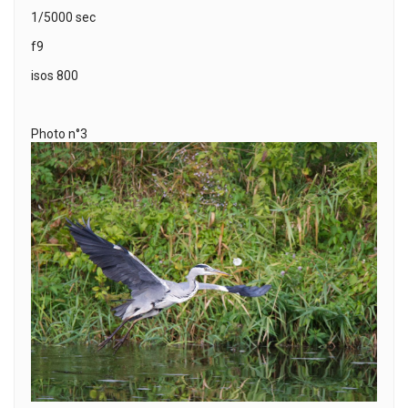
1/5000 sec
f9
isos 800
Photo n°3