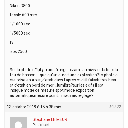
Nikon D800
focale 600 mm
1/1000 sec
1/5000 sec
f8
isos 2500
Sur la photo n°1;il y a une frange bizarre au niveau du bec du
fou de bassan…..quelqu’un aurait une explication?La photo a
été prise en Aout ;c’etait dans l’apres midi;il faisait très beau
et c’etait en bord de mer …lumière?sur les exifs il est
indiqué:mode de mesure spot;mode exposition
automatique;mesure point….mauvais reglage?
13 octobre 2019 à 15 h 38 min
#1372
Stéphane LE MEUR
Participant