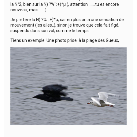
la N°2, bien sur la N) ?%¨;+)*µ (, attention …….tu es encore
nouveau, mais ……)
Je préfère la N) ?%¨;+)*µ, car en plus on a une sensation de
mouvement (les ailes..), sinon je trouve que cela fait figé,
suspendu dans son vol, comme le temps …..
Tiens un exemple. Une photo prise à la plage des Gueux,