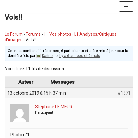
Aller
au
Vols!!
contenu
Le Forum
›
Forums
›
I – Vos photos
›
I.1 Analyses/Critiques
d’images
›
Vols!!
Ce sujet contient 11 réponses, 6 participants et a été mis à jour pour la
dernière fois par
Karine
, le
il y a 6 années et 9 mois
.
Vous lisez 11 fils de discussion
Auteur
Messages
13 octobre 2019 à 15 h 37 min
#1371
Stéphane LE MEUR
Participant
Photo n°1