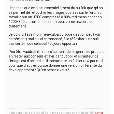
Je pense que cela est essentiellement du au fait que qd on
se permet de retoucher les images postées sur le forum on
travaille sur un JPEG compressé a 80% redimensionner en
1200×800 autrement dit une « bouse » en matière de
traitement.
Je dois ici faire mon méa-culpa puisque c’est un peu (voir
carrément) moi qui ai commencé, à la réflexion je ne suis
pas certain que cela soit toujours opportun.
Peu être vaudrait il mieux s’abstenir de ce genre de pratique,
en rester aux conseils et avis de tout poil et si l’auteur de
l’image est d’accord qu’il transmette un fichier raw par mail
pour que d’autres puisse donner une version différente du
développement? Qu’en pensez vous?
Cette réponse a été modifiée le il y a 6 années et 9 mois par
Xavier