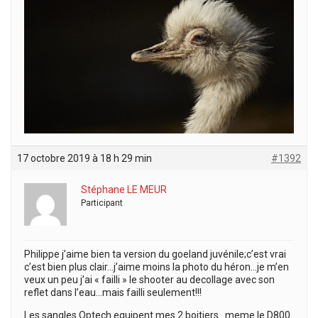
17 octobre 2019 à 18 h 29 min
#1392
Stéphane LE MEUR
Participant
Philippe j’aime bien ta version du goeland juvénile;c’est vrai
c’est bien plus clair…j’aime moins la photo du héron…je m’en
veux un peu j’ai « failli » le shooter au decollage avec son
reflet dans l’eau…mais failli seulement!!!
Les sangles Optech equipent mes 2 boitiers…meme le D800