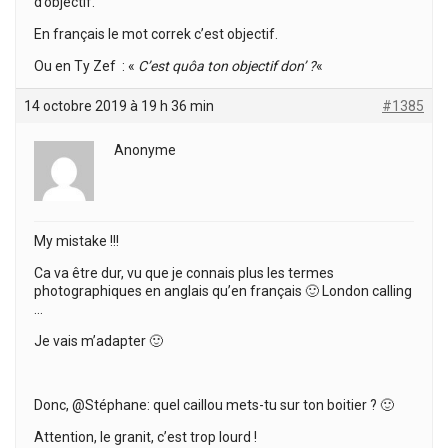
d’objectif.
En français le mot correk c’est objectif.
Ou en Ty Zef : «
C’est quôa ton objectif don’ ?
«
14 octobre 2019 à 19 h 36 min
#1385
Anonyme
My mistake !!!
Ca va être dur, vu que je connais plus les termes
photographiques en anglais qu’en français 🙂 London calling
…
Je vais m’adapter 🙂
Donc, @Stéphane: quel caillou mets-tu sur ton boitier ? 🙂
Attention, le granit, c’est trop lourd !