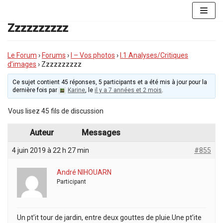
Aller
au
Zzzzzzzzzz
contenu
Le Forum
›
Forums
›
I – Vos photos
›
I.1 Analyses/Critiques
d’images
›
Zzzzzzzzzz
Ce sujet contient 45 réponses, 5 participants et a été mis à jour pour la
dernière fois par
Karine
, le
il y a 7 années et 2 mois
.
Vous lisez 45 fils de discussion
Auteur
Messages
4 juin 2019 à 22 h 27 min
#855
André NIHOUARN
Participant
Un pt’it tour de jardin, entre deux gouttes de pluie.Une pt’ite