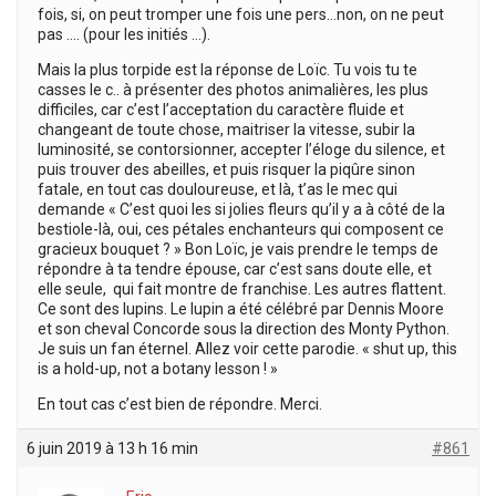
fois, si, on peut tromper une fois une pers…non, on ne peut
pas …. (pour les initiés …).
Mais la plus torpide est la réponse de Loïc. Tu vois tu te
casses le c.. à présenter des photos animalières, les plus
difficiles, car c’est l’acceptation du caractère fluide et
changeant de toute chose, maitriser la vitesse, subir la
luminosité, se contorsionner, accepter l’éloge du silence, et
puis trouver des abeilles, et puis risquer la piqûre sinon
fatale, en tout cas douloureuse, et là, t’as le mec qui
demande « C’est quoi les si jolies fleurs qu’il y a à côté de la
bestiole-là, oui, ces pétales enchanteurs qui composent ce
gracieux bouquet ? » Bon Loïc, je vais prendre le temps de
répondre à ta tendre épouse, car c’est sans doute elle, et
elle seule, qui fait montre de franchise. Les autres flattent.
Ce sont des lupins. Le lupin a été célébré par Dennis Moore
et son cheval Concorde sous la direction des Monty Python.
Je suis un fan éternel. Allez voir cette parodie. « shut up, this
is a hold-up, not a botany lesson ! »
En tout cas c’est bien de répondre. Merci.
6 juin 2019 à 13 h 16 min
#861