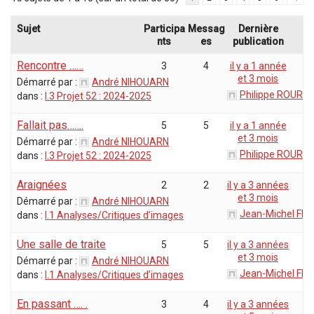
Sujet
Participa
Messag
Dernière
nts
es
publication
Rencontre ……
3
4
il y a 1 année
et 3 mois
Démarré par :
André NIHOUARN
Philippe ROURE
dans :
I.3 Projet 52 : 2024-2025
Fallait pas…….
5
5
il y a 1 année
et 3 mois
Démarré par :
André NIHOUARN
Philippe ROURE
dans :
I.3 Projet 52 : 2024-2025
Araignées
2
2
il y a 3 années
et 3 mois
Démarré par :
André NIHOUARN
Jean-Michel Flo
dans :
I.1 Analyses/Critiques d’images
Une salle de traite
5
5
il y a 3 années
et 3 mois
Démarré par :
André NIHOUARN
Jean-Michel Flo
dans :
I.1 Analyses/Critiques d’images
En passant …. .
3
4
il y a 3 années