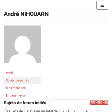
Aller
au
André NIHOUARN
contenu
Profil
Sujets démarrés
Mes réponses
Engagements
Sujets de forum initiés
15 sujets de 1 à 15 (sur un total de 85)
1
2
3
4
5
6
→