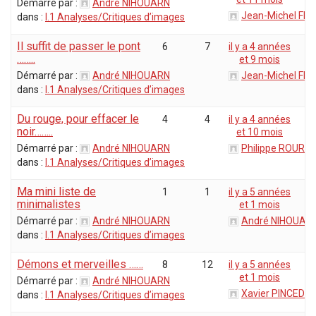
Démarré par :
André NIHOUARN
Jean-Michel Flo
dans :
I.1 Analyses/Critiques d’images
Il suffit de passer le pont
6
7
il y a 4 années
……..
et 9 mois
Démarré par :
André NIHOUARN
Jean-Michel Flo
dans :
I.1 Analyses/Critiques d’images
Du rouge, pour effacer le
4
4
il y a 4 années
noir……..
et 10 mois
Démarré par :
André NIHOUARN
Philippe ROURE
dans :
I.1 Analyses/Critiques d’images
Ma mini liste de
1
1
il y a 5 années
minimalistes
et 1 mois
Démarré par :
André NIHOUARN
André NIHOUAR
dans :
I.1 Analyses/Critiques d’images
Démons et merveilles ……
8
12
il y a 5 années
et 1 mois
Démarré par :
André NIHOUARN
Xavier PINCEDÉ
dans :
I.1 Analyses/Critiques d’images