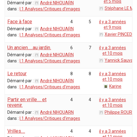
et 5 mois
Démarré par :
André NIHOUARN
Stéphane LE ME
dans :
I.1 Analyses/Critiques d’images
Face à face
4
5
il y a 3 années
et 9 mois
Démarré par :
André NIHOUARN
Xavier PINCEDÉ
dans :
I.1 Analyses/Critiques d’images
Un ancien…..au jardin.
6
7
il y a 3 années
et 10 mois
Démarré par :
André NIHOUARN
Yannick Sauvag
dans :
I.1 Analyses/Critiques d’images
Le retour
8
8
il y a 3 années
et 10 mois
Démarré par :
André NIHOUARN
Karine
dans :
I.1 Analyses/Critiques d’images
Partir en vrille…. et
4
4
il y a 3 années
revenir.
et 10 mois
Démarré par :
André NIHOUARN
Philippe ROURE
dans :
I.1 Analyses/Critiques d’images
Vrilles….
4
4
il y a 3 années
et 11 mois